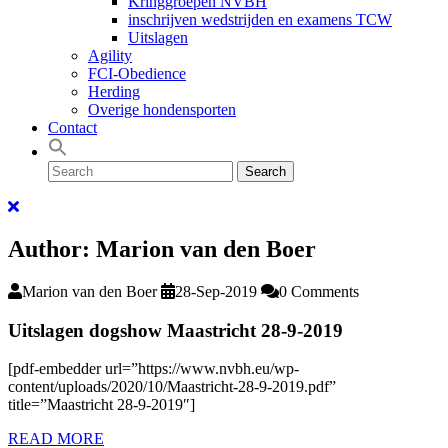
Kringgroepen NVBH
inschrijven wedstrijden en examens TCW
Uitslagen
Agility
FCI-Obedience
Herding
Overige hondensporten
Contact
Search
Search
for:
Close
Facebook
Menu
Author:
Marion van den Boer
Marion van den Boer
28-Sep-2019
0 Comments
Uitslagen dogshow Maastricht 28-9-2019
[pdf-embedder url=”https://www.nvbh.eu/wp-
content/uploads/2020/10/Maastricht-28-9-2019.pdf”
title=”Maastricht 28-9-2019″]
READ
READ MORE