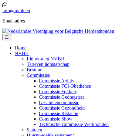
Skip
to
info@nvbh.eu
content
Email adres
Open
Menu
Home
NVBH
Lid worden NVBH
Tarieven lidmaatschap
Bestuur
Commissies
Commissie Agility
Commissie FCI-Obedience
Commissie Fokkerij
Commissie Gedragstest
Geschillencommissie
Commissie Gezondheid
Commissie Redactie
Commissie Show
Technische Commissie Werkhonden
Statuten
Huishoudelijk reglement