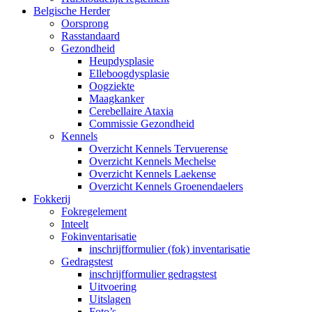
Belgische Herder
Oorsprong
Rasstandaard
Gezondheid
Heupdysplasie
Elleboogdysplasie
Oogziekte
Maagkanker
Cerebellaire Ataxia
Commissie Gezondheid
Kennels
Overzicht Kennels Tervuerense
Overzicht Kennels Mechelse
Overzicht Kennels Laekense
Overzicht Kennels Groenendaelers
Fokkerij
Fokregelement
Inteelt
Fokinventarisatie
inschrijfformulier (fok) inventarisatie
Gedragstest
inschrijfformulier gedragstest
Uitvoering
Uitslagen
Foto’s