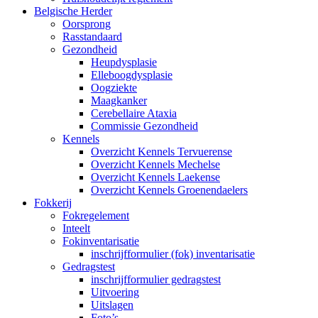
Belgische Herder
Oorsprong
Rasstandaard
Gezondheid
Heupdysplasie
Elleboogdysplasie
Oogziekte
Maagkanker
Cerebellaire Ataxia
Commissie Gezondheid
Kennels
Overzicht Kennels Tervuerense
Overzicht Kennels Mechelse
Overzicht Kennels Laekense
Overzicht Kennels Groenendaelers
Fokkerij
Fokregelement
Inteelt
Fokinventarisatie
inschrijfformulier (fok) inventarisatie
Gedragstest
inschrijfformulier gedragstest
Uitvoering
Uitslagen
Foto’s