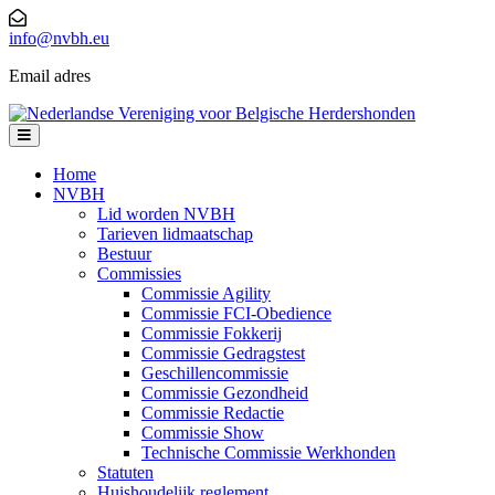
Skip
to
info@nvbh.eu
content
Email adres
Open
Menu
Home
NVBH
Lid worden NVBH
Tarieven lidmaatschap
Bestuur
Commissies
Commissie Agility
Commissie FCI-Obedience
Commissie Fokkerij
Commissie Gedragstest
Geschillencommissie
Commissie Gezondheid
Commissie Redactie
Commissie Show
Technische Commissie Werkhonden
Statuten
Huishoudelijk reglement