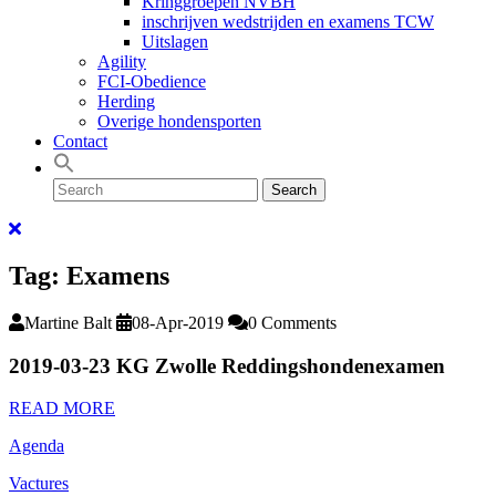
Kringgroepen NVBH
inschrijven wedstrijden en examens TCW
Uitslagen
Agility
FCI-Obedience
Herding
Overige hondensporten
Contact
Search
Search
for:
Close
Facebook
Menu
Tag:
Examens
Martine Balt
08-Apr-2019
0 Comments
2019-03-23 KG Zwolle Reddingshondenexamen
READ
READ MORE
MORE
Agenda
Vactures