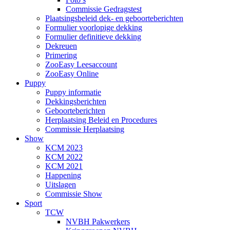
Commissie Gedragstest
Plaatsingsbeleid dek- en geboorteberichten
Formulier voorlopige dekking
Formulier definitieve dekking
Dekreuen
Primering
ZooEasy Leesaccount
ZooEasy Online
Puppy
Puppy informatie
Dekkingsberichten
Geboorteberichten
Herplaatsing Beleid en Procedures
Commissie Herplaatsing
Show
KCM 2023
KCM 2022
KCM 2021
Happening
Uitslagen
Commissie Show
Sport
TCW
NVBH Pakwerkers